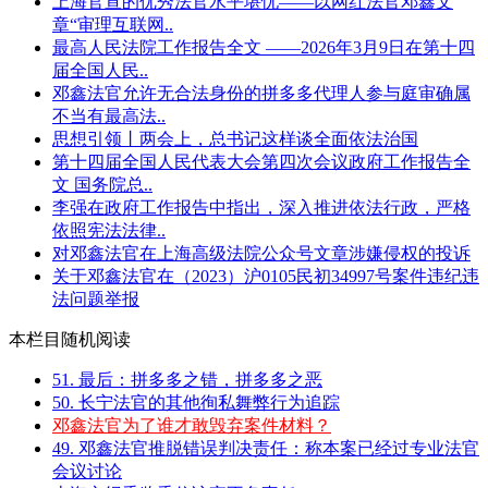
上海官宣的优秀法官水平堪忧——以网红法官邓鑫文
章“审理互联网..
最高人民法院工作报告全文 ——2026年3月9日在第十四
届全国人民..
邓鑫法官允许无合法身份的拼多多代理人参与庭审确属
不当有最高法..
思想引领丨两会上，总书记这样谈全面依法治国
第十四届全国人民代表大会第四次会议政府工作报告全
文 国务院总..
李强在政府工作报告中指出，深入推进依法行政，严格
依照宪法法律..
对邓鑫法官在上海高级法院公众号文章涉嫌侵权的投诉
关于邓鑫法官在（2023）沪0105民初34997号案件违纪违
法问题举报
本栏目随机阅读
51. 最后：拼多多之错，拼多多之恶
50. 长宁法官的其他徇私舞弊行为追踪
邓鑫法官为了谁才敢毁弃案件材料？
49. 邓鑫法官推脱错误判决责任：称本案已经过专业法官
会议讨论