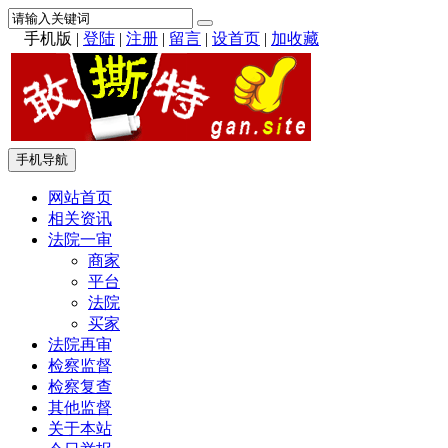
手机版
|
登陆
|
注册
|
留言
|
设首页
|
加收藏
手机导航
网站首页
相关资讯
法院一审
商家
平台
法院
买家
法院再审
检察监督
检察复查
其他监督
关于本站