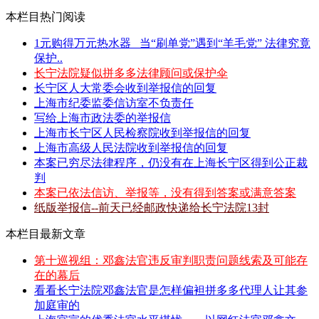
本栏目热门阅读
1元购得万元热水器 _当“刷单党”遇到“羊毛党” 法律究竟
保护..
长宁法院疑似拼多多法律顾问或保护伞
长宁区人大常委会收到举报信的回复
上海市纪委监委信访室不负责任
写给上海市政法委的举报信
上海市长宁区人民检察院收到举报信的回复
上海市高级人民法院收到举报信的回复
本案已穷尽法律程序，仍没有在上海长宁区得到公正裁
判
本案已依法信访、举报等，没有得到答案或满意答案
纸版举报信--前天已经邮政快递给长宁法院13封
本栏目最新文章
第十巡视组：邓鑫法官违反审判职责问题线索及可能存
在的幕后
看看长宁法院邓鑫法官是怎样偏袒拼多多代理人让其参
加庭审的