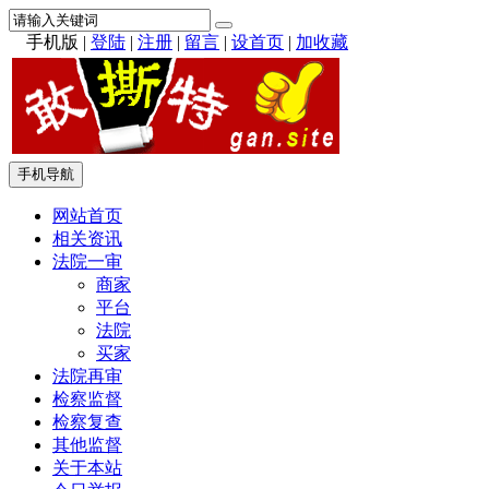
手机版
|
登陆
|
注册
|
留言
|
设首页
|
加收藏
手机导航
网站首页
相关资讯
法院一审
商家
平台
法院
买家
法院再审
检察监督
检察复查
其他监督
关于本站