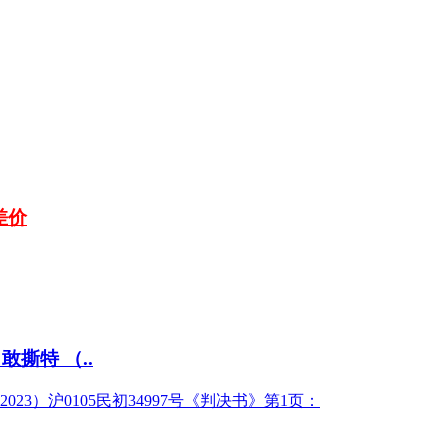
差价
撕特 （..
3）沪0105民初34997号《判决书》第1页：