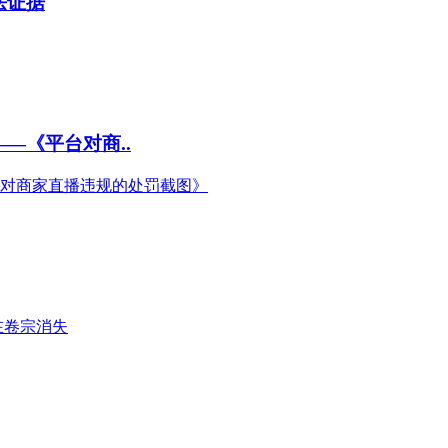
法证据
—《平台对商..
台对商家直播违规的处罚截图》
在卷宗消失