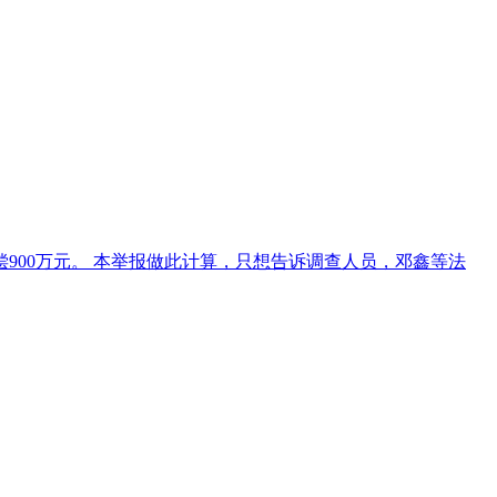
偿900万元。 本举报做此计算，只想告诉调查人员，邓鑫等法