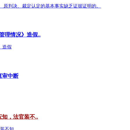
二） 原判决、裁定认定的基本事实缺乏证据证明的。
理情况》造假..
》造假
庭审中断
知，法官装不..
官装不知