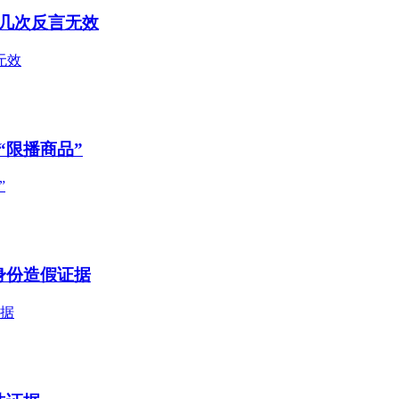
几次反言无效
无效
“限播商品”
”
身份造假证据
证据