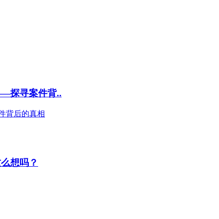
—探寻案件背..
件背后的真相
这么想吗？