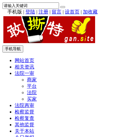
手机版
|
登陆
|
注册
|
留言
|
设首页
|
加收藏
手机导航
网站首页
相关资讯
法院一审
商家
平台
法院
买家
法院再审
检察监督
检察复查
其他监督
关于本站