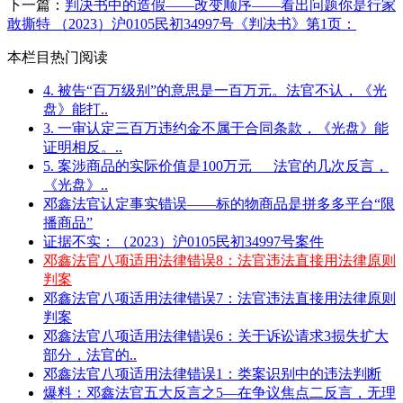
下一篇：
判决书中的造假——改变顺序——看出问题你是行家
敢撕特 （2023）沪0105民初34997号《判决书》第1页：
本栏目热门阅读
4. 被告“百万级别”的意思是一百万元。法官不认，《光
盘》能打..
3. 一审认定三百万违约金不属于合同条款，《光盘》能
证明相反。..
5. 案涉商品的实际价值是100万元___法官的几次反言，
《光盘》..
邓鑫法官认定事实错误——标的物商品是拼多多平台“限
播商品”
证据不实：（2023）沪0105民初34997号案件
邓鑫法官八项适用法律错误8：法官违法直接用法律原则
判案
邓鑫法官八项适用法律错误7：法官违法直接用法律原则
判案
邓鑫法官八项适用法律错误6：关于诉讼请求3损失扩大
部分，法官的..
邓鑫法官八项适用法律错误1：类案识别中的违法判断
爆料：邓鑫法官五大反言之5—在争议焦点二反言，无理