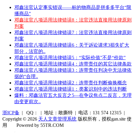
邓鑫法官认定事实错误——标的物商品是拼多多平台“限
播商品”
邓鑫法官八项适用法律错误8：法官违法直接用法律原则
判案
邓鑫法官八项适用法律错误7：法官违法直接用法律原则
判案
邓鑫法官八项适用法律错误6：关于诉讼请求3损失扩大
部分，法官的..
邓鑫法官八项适用法律错误5：“实际价值”不是“价款”
邓鑫法官八项适用法律错误4：连带责任的其它法律条款
邓鑫法官八项适用法律错误3：连带责任判决中无法律依
据的“合理..
邓鑫法官八项适用法律错误2：连带责任判断偷换概念
邓鑫法官八项适用法律错误1：类案识别中的违法判断
爆料：邓鑫法官五大反言之5—在争议焦点二反言，无理
由变更前次..
浙ICP备
| QQ： | 地址：敢撕特 | 电话：131 574 12315 |
Copyright © 2026
天人文章管理系统
版权所有，授权gan.site 使
用
Powered by 55TR.COM
OK