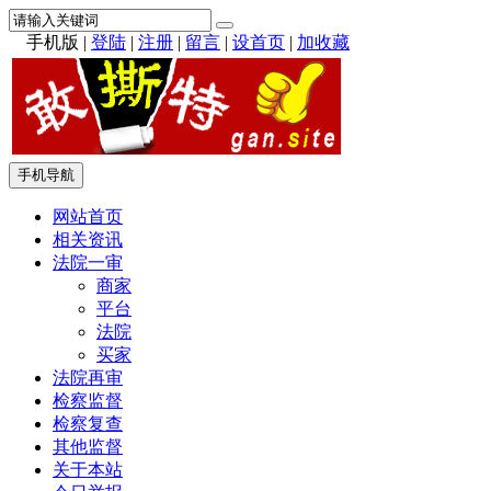
手机版
|
登陆
|
注册
|
留言
|
设首页
|
加收藏
手机导航
网站首页
相关资讯
法院一审
商家
平台
法院
买家
法院再审
检察监督
检察复查
其他监督
关于本站