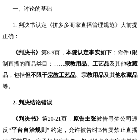
一、讨论的基础
1.
判决书认定《拼多多商家直播管理规范》大前提
正确：
《判决书》
第
8-9
页，
本院认定事实如下
：附件
1
限
制直播的商品类目：
……
宗教用品、
工艺品
及其他
收藏
品
，包括
但不限于
宗教工艺品
、
宗教用品
及
其他收藏品
等。
2.
判决结论错误
《判决书》
第
20-21
页，
原告主张
被告寻梦公司违
反“
平台自治规则
”
约定，允许被告时
B
售卖禁止直播