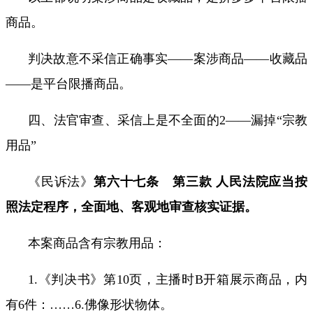
商品。
判决故意不采信正确事实——案涉商品——收藏品
——是平台限播商品。
四、法官审查、采信上是不全面的
2
——漏掉“宗教
用品”
《民诉法》
第六十七条 第三款 人民法院应当按
照法定程序，全面地、客观地审查核实证据。
本案商品含有宗教用品：
1.
《判决书》第
10
页，主播时
B
开箱展示商品，内
有
6
件：
……6.
佛像形状物体。