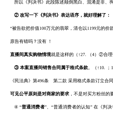
所以《判决书》此段陈述颠倒黑白、混淆是非、
② 改写一下《判决书》表达语序，就好理解了：
“被告欲把价值
100
万元的翡翠，清仓以
1199
元的价
原告有错吗？没有 ！
直播间真实购物情境
就是这样的（↑
27.
（
4
）②合理
③
本案直播间销售合同属于格式条款
。（↑
10.
；
《民法典》第
496
条 第二款 采用格式条款订立合
可见
公平原则
是对商家的要求
，不是对买方粉丝的
④ “
普通消费者
”、“
普通消费者的认知
” 在《判