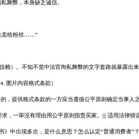
徇私舞弊，本身缺乏诚信。
款卖给粉丝
……
”
信赖）。不知不觉中法官徇私舞弊的文字套路就暴露出来
14.
图片内容格式条款）
同的，提供格式条款的一方应当遵循
公平原则
确定当事人
要求，一审没有理由用公平原则指责买家。
|||
适用法律错
决书》中出现多次，是什么意思？怎么认定“普通消费者