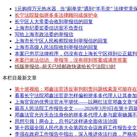
1元购得万元热水器 _当“刷单党”遇到“羊毛党” 法律究竟保
长宁法院疑似拼多多法律顾问或保护伞
长宁区人大常委会收到举报信的回复
上海市纪委监委信访室不负责任
写给上海市政法委的举报信
上海市长宁区人民检察院收到举报信的回复
上海市高级人民法院收到举报信的回复
本案已穷尽法律程序，仍没有在上海长宁区得到公正裁判
本案已依法信访、举报等，没有得到答案或满意答案
纸版举报信--前天已经邮政快递给长宁法院13封
本栏目最新文章
第十巡视组：邓鑫法官违反审判职责问题线索及可能存在
看看长宁法院邓鑫法官是怎样偏袒拼多多代理人让其参加
上海官宣的优秀法官水平堪忧——以网红法官邓鑫文章“审
最高人民法院工作报告全文 ——2026年3月9日在第十四届
邓鑫法官允许无合法身份的拼多多代理人参与庭审确属不当
思想引领丨两会上，总书记这样谈全面依法治国
第十四届全国人民代表大会第四次会议政府工作报告全文 
李强在政府工作报告中指出，深入推进依法行政，严格依照