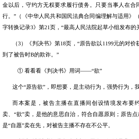
金以后，守约方无权要求履行债务。
只要当事人在合
行。
”（《
中华人民共和国民法典合同编理解与适用
》
字转换记录
3
》第
21
页，“最高人民法院起草小组发布的
（
3
）《判决书》第
18
页，“
原告
欲
以
1199
元的对价
到了被告时
B
的欺诈。
”
① 看看看《判决书》用词——“欲”
这个“
原告欲
”，即想要，是主动行为，强势行为，
而本案是，
被告主播
在直播间创设情境发布要
卖、
“
欲
”
卖，是他的
意思自治
，符合
自愿原则
；原告点
是“自愿”卖在先，对被告主播
不存在不公平
。