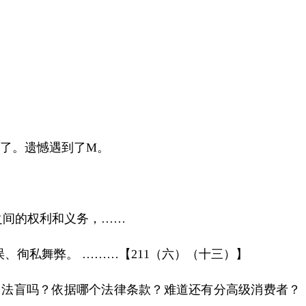
了。遗憾遇到了
M
。
之间的权利和义务，
……
误、徇私舞弊。
………
【
211
（六）（十三）】
”？法盲吗？依据哪个法律条款？难道还有分高级消费者？