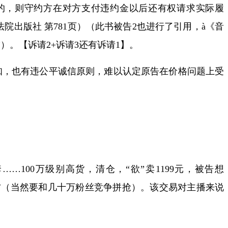
的，则守约方在对方支付违约金以后还有权请求实际履
院出版社 第
781
页）（此书被告
2
也进行了引用，
à
《音
”）。【诉请
2+
诉请
3
还有诉请
1
】。
知，也有违公平诚信原则，难以认定原告在价格问题上受
套
……100
万级别高货，清仓，
“
欲
”
卖
1199
元，被告想
方（当然要和几十万粉丝竞争拼抢）。该交易对主播来说