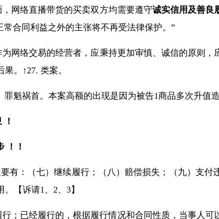
面，网络直播带货的买卖双方均需要遵守
诚实信用及善良
正常合同利益之外的主张将不再受法律保护。”
作为网络交易的经营者，应秉持更加审慎、诚信的原则，
后果。↑
27.
类案。
）罪魁祸首。本案高额的出现是因为被告
1
商品多次升值
 ！
 ！！
主要有：（七）继续履行；（八）
赔偿损失
；（九）
支付
用。【诉请
1
、
2
、
3
】
履行；已经履行的，根据履行情况和合同性质，当事人可