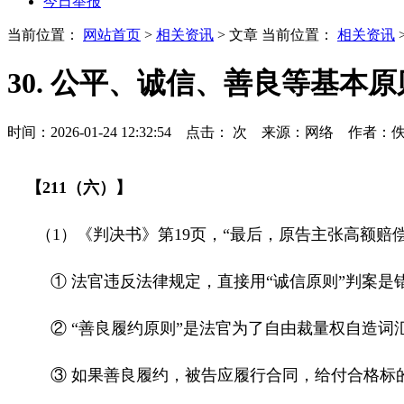
今日举报
当前位置：
网站首页
>
相关资讯
> 文章
当前位置：
相关资讯
30. 公平、诚信、善良等基
时间：2026-01-24 12:32:54 点击：
次
来源：网络 作者：
【
211
（六）】
（
1
）《判决书》第
19
页，
“
最后，原告主张高额赔
① 法官违反法律规定，直接用“诚信原则”判案是
② “
善良履约原则
”是法官为了自由裁量权自造词
③ 如果善良履约，被告应履行合同，给付合格标