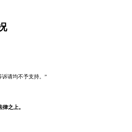
况
等诉请均不予支持。
”
法律之上。