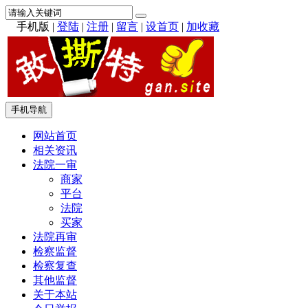
手机版
|
登陆
|
注册
|
留言
|
设首页
|
加收藏
手机导航
网站首页
相关资讯
法院一审
商家
平台
法院
买家
法院再审
检察监督
检察复查
其他监督
关于本站