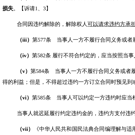
损失
。【诉请
1
、
3
】
合同因违约解除的，解除权人
可以请求违约方承
（
iii
）
第
577
条 当事人一方不履行合同义务或者
（
iv
）
第
582
条 履行不符合约定的，应当按照当事
（
v
）
第
584
条 当事人一方不履行合同义务或者
得的利益
；但是，不得超过违约一方订立合同时预见到
（
vi
）
第
585
条 当事人可以约定一方违约时应当
当事人就迟延履行约定违约金的，违约方支付违
（
vii
）
《
中华人民共和国民法典合同编理解与适