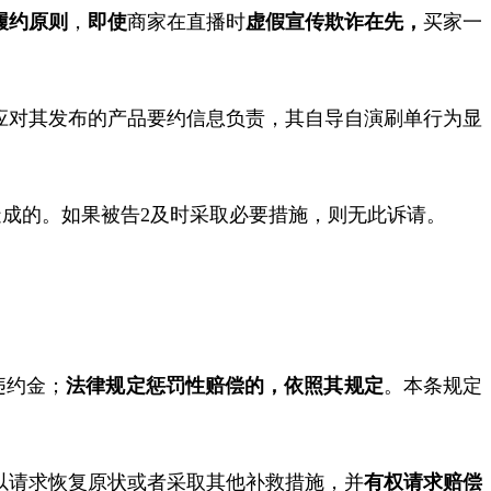
履约原则
，
即使
商家在直播时
虚假宣传欺诈在先，
买家一
应对其发布的产品要约信息负责，其自导自演刷单行为显
造成的。如果被告
2
及时采取必要措施，则无此诉请。
违约金
；
法律规定惩罚性赔偿的，依照其规定
。本条规定
以请求恢复原状或者采取其他补救措施，并
有权请求赔偿