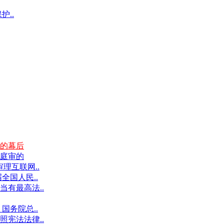
护..
的幕后
庭审的
理互联网..
全国人民..
有最高法..
国务院总..
宪法法律..