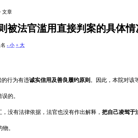
> 文章
本原则被法官滥用直接判案的具体情
佚名
- 小
+ 大
偿的行为有违
诚实信用及善良履约原则
。因此，本院对该
错误的。
汇，没有法律依据，法官也没有作出解释，
把自己凌驾于
的物。