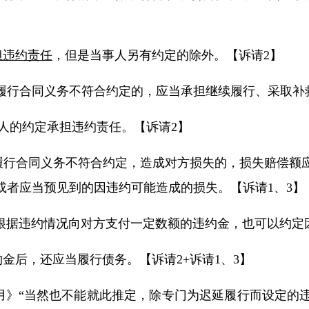
担违约责任
，但是当事人另有约定的除外。【诉请
2
】
履行合同义务
不符合约定
的，应当承担继续履行、采取补
人的
约定
承担
违约责任
。【诉请
2
】
履行合同义务不符合约定，造成对方损失的，
损失赔偿额
或者应当预见到的因违约可能造成的损失。【诉请
1
、
3
】
根据违约情况向对方支付一定数额的
违约金
，也可以约定
约金后，还应当履行债务。【诉请
2+
诉请
1
、
3
】
用
》“当然也不能就此推定，除专门为
迟延履行
而设定的