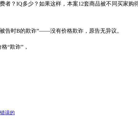
消费者？
IQ
多少？如果这样，本案
12
套商品被不同买家购
了被告时
B
的欺诈”——没有价格欺诈，原告无异议。
格“欺诈”，
是错误的