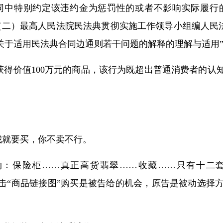
同中特别约定该违约金为惩罚性的或者不影响实际履行
（二）最高人民法院民法典贯彻实施工作领导小组编人民法
关于适用民法典合同边通则若干问题的解释的理解与适用
获得价值
100
万元的商品，该行为既超出普通消费者的认
我就要买，你不卖不行。
约：保险柜
……
真正高货翡翠
……
收藏
……
只有十二
击“商品链接图”购买是被告给的机会，原告是被动选择