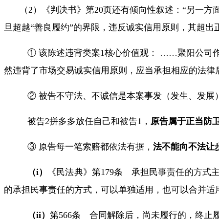
（
2
）《判决书》第
20
页还有倾向性叙述：“另一方
旦超越“善良履约”的界限，违反诚实信用原则，其超出
① 该陈述违背类案
1
核心价值观：
……
聚阳公司
然违背了市场交易诚实信用原则，应当承担相应的法律
② 被告不守法、不诚信是本案事发（发生、发展
被告
2
拼多多
放任自己和被告
1
，
原告属于正当防卫
③ 原告每一笔索赔都依法有据，
法不能向不法让步
（
i
）
《民法典》第
179
条 承担民事责任的方式
的承担民事责任的方式，可以单独适用，也可以合并适
（
ii
）
第
566
条 合同解除后，尚未履行的，终止