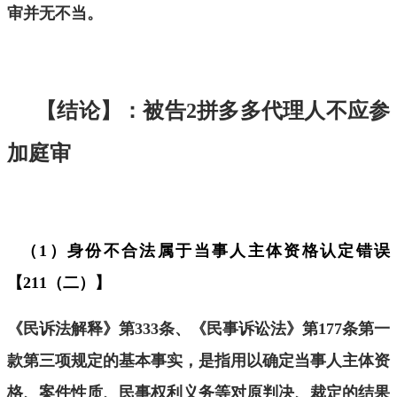
审
并无不当
。
【结论】：被告
2
拼多多代理人不应参
加庭审
（
1
）身份不合法属于当事人主体资格认定错误
【
211
（二）】
《民诉法解释》第
333
条、《民事诉讼法》第
177
条第一
款第三项规定的基本事实，是指用以确定当
事人主体资
格
、案件性质、民事权利义务等对原判决、裁定的结果