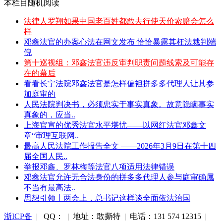
本栏目随机阅读
法律人罗翔如果中国老百姓都敢去行使天价索赔会怎么
样
邓鑫法官的办案心法在网文发布 恰恰暴露其枉法裁判端
倪
第十巡视组：邓鑫法官违反审判职责问题线索及可能存
在的幕后
看看长宁法院邓鑫法官是怎样偏袒拼多多代理人让其参
加庭审的
人民法院判决书，必须忠实于事实真象。故意隐瞒事实
真象的，应当..
上海官宣的优秀法官水平堪忧——以网红法官邓鑫文
章“审理互联网..
最高人民法院工作报告全文 ——2026年3月9日在第十四
届全国人民..
举报邓鑫、罗林梅等法官八项适用法律错误
邓鑫法官允许无合法身份的拼多多代理人参与庭审确属
不当有最高法..
思想引领丨两会上，总书记这样谈全面依法治国
浙ICP备
| QQ： | 地址：敢撕特 | 电话：131 574 12315 |