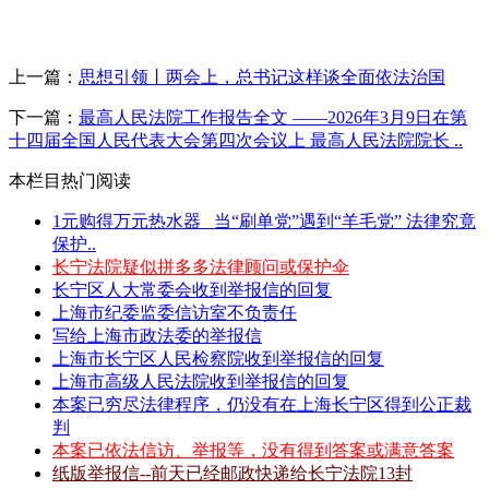
上一篇：
思想引领丨两会上，总书记这样谈全面依法治国
下一篇：
最高人民法院工作报告全文 ——2026年3月9日在第
十四届全国人民代表大会第四次会议上 最高人民法院院长 ..
本栏目热门阅读
1元购得万元热水器 _当“刷单党”遇到“羊毛党” 法律究竟
保护..
长宁法院疑似拼多多法律顾问或保护伞
长宁区人大常委会收到举报信的回复
上海市纪委监委信访室不负责任
写给上海市政法委的举报信
上海市长宁区人民检察院收到举报信的回复
上海市高级人民法院收到举报信的回复
本案已穷尽法律程序，仍没有在上海长宁区得到公正裁
判
本案已依法信访、举报等，没有得到答案或满意答案
纸版举报信--前天已经邮政快递给长宁法院13封