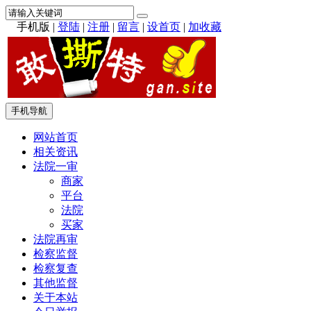
手机版
|
登陆
|
注册
|
留言
|
设首页
|
加收藏
手机导航
网站首页
相关资讯
法院一审
商家
平台
法院
买家
法院再审
检察监督
检察复查
其他监督
关于本站