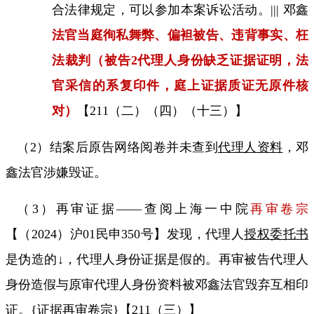
合法律规定
，可以参加本案诉讼活动。
|||
邓鑫
法官当庭徇私舞弊、偏袒被告、违背事实、枉
法裁判（被告
2
代理人身份缺乏证据证明，法
官采信的系复印件，庭上证据质证无原件核
对）
【
211
（二）（四）（十三）】
（
2
）结案后原告网络阅卷并未查到
代理人资料
，邓
鑫法官涉嫌毁证。
（
3
）再审证据——查阅上海一中院
再审卷宗
【（
2024
）沪
01
民申
350
号】
发现，代理人
授权委托书
是伪造的↓，代理人身份证据是假的。再审被告代理人
身份造假与原审代理人身份资料被邓鑫法官毁弃互相印
证。
{
证据再审卷宗
}
【
211
（三）】