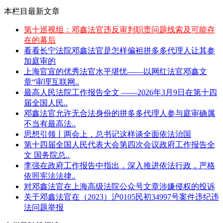
本栏目最新文章
第十巡视组：邓鑫法官违反审判职责问题线索及可能存
在的幕后
看看长宁法院邓鑫法官是怎样偏袒拼多多代理人让其参
加庭审的
上海官宣的优秀法官水平堪忧——以网红法官邓鑫文
章“审理互联网..
最高人民法院工作报告全文 ——2026年3月9日在第十四
届全国人民..
邓鑫法官允许无合法身份的拼多多代理人参与庭审确属
不当有最高法..
思想引领丨两会上，总书记这样谈全面依法治国
第十四届全国人民代表大会第四次会议政府工作报告全
文 国务院总..
李强在政府工作报告中指出，深入推进依法行政，严格
依照宪法法律..
对邓鑫法官在上海高级法院公众号文章涉嫌侵权的投诉
关于邓鑫法官在（2023）沪0105民初34997号案件违纪违
法问题举报