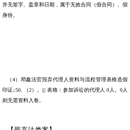
并无签字、盖章和日期，属于无效合同（假合同）、假
身份。
（
4
）邓鑫法官毁弃代理人资料与流程管理表格造假
印证
↓50.
（
2
）。
|||
表格：参加诉讼的代理人
0
人。
0
人
则无需资料入卷。
【最高法类案】