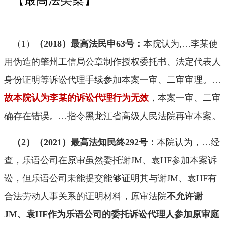
（1
）
（
2018
）最高法民申
63
号：
本院认为
,…
李某使
用伪造的肇州工信局公章制作授权委托书、法定代表人
身份证明等诉讼代理手续参加本案一审、二审审理。
…
故本院认为李某的诉讼代理行为无效
，本案一审、二审
确存在错误。
…
指令黑龙江省高级人民法院再审本案。
（2）（
2021
）最高法知民终
292
号：
本院认为，
…
经
查，乐语公司在原审虽然委托谢
JM
、袁
HF
参加本案诉
讼，但乐语公司未能提交能够证明其与谢
JM
、袁
HF
有
合法劳动人事关系的证明材料，原审法院
不
允许谢
JM
、袁
HF
作为乐语公司的委托诉讼代理人参加原审庭