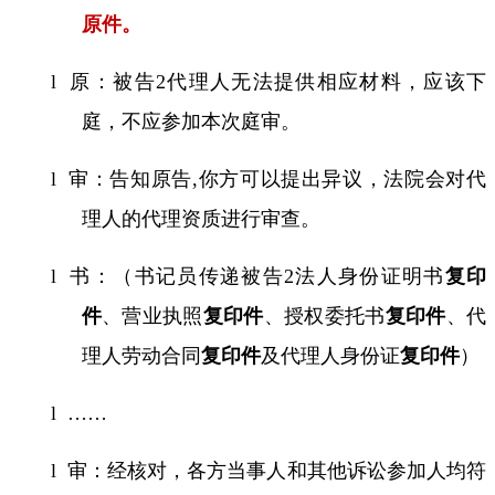
原件
。
l
原：被告
2
代理人无法提供相应材料，应该下
庭，不应参加本次庭审。
l
审：告知原告
,
你方可以提出异议，法院会对代
理人的代理资质进行审查。
l
书：（书记员传递被告
2
法人身份证明书
复印
件
、营业执照
复印件
、授权委托书
复印件
、代
理人劳动合同
复印件
及代理人身份证
复印件
）
l
……
l
审：经核对，各方当事人和其他诉讼参加人
均符