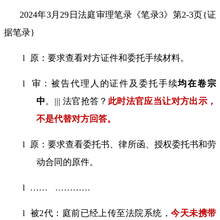
2024
年
3
月
29
日法庭审理笔录《笔录
3
》第
2-3
页
{
证
据笔录
}
l
原：要求查看对方证件和委托手续材料。
l
审
：被告代理人的证件及委托手续
均在卷宗
中
。
|||
法官抢答？
此时法官应当让对方出示，
不是代替对方回答。
l
原：要求查看委托书、律所函、授权委托书和劳
动合同的原件。
l
……
…………
l
被
2
代：庭前已经上传至法院系统，
今天未携带