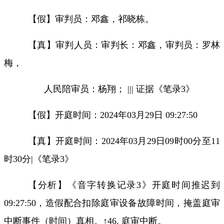
【假】审判员：
邓鑫，祁晓栋。
【真】审判人员：审判长：邓鑫，审判员：罗林
梅，
人民陪审员：杨翔；
|||
证据《笔录
3
》
【假】开庭时间
：
2024
年
03
月
29
日
09:27:50
【真】开庭时间：
2024
年
03
月
29
日
09
时
00
分至
11
时
30
分
|
《笔录
3
》
【分析】《音字转换记录
3
》开庭时间推迟到
09:27:50
，造假配合扣除庭审设备故障时间，掩盖庭审
中断事件（时间）真相。
↑46.
庭审中断。