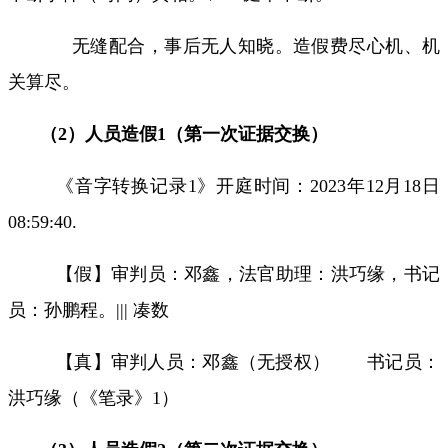
无缝配合，事后无人知晓。造假费尽心机、机
关算尽。
（
2
）人员造假
1
（第一次证据交换）
《音字转换记录
1
》开庭时间：
2023
年
12
月
18
日
08:59:40.
【假】审判员：邓鑫，法官助理：洪巧缘，书记
员：孙鹏程。
|||
凑数
【真】审判人员：邓鑫（无授权）
书记员：
洪巧缘（《笔录》
1
）