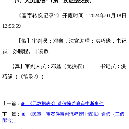
（
3
）人员造假
2
（第二次证据交换）
《音字转换记录
2
》开庭时间：
2024
年
01
月
18
日
13:56:59
【假】审判员：邓鑫，法官助理：洪巧缘，书记
员：孙鹏程。
|||
凑数
【真】审判人员：邓鑫（无授权）
书记员：洪
巧缘（《笔录
2
》）
上一篇：
46. 《元数据表3》造假掩盖庭审中断事件
下一篇：
48. 《民事一审案件审判流程管理情况》造假（三假
配合）