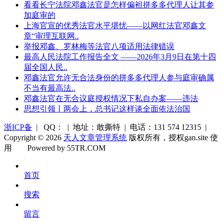
看看长宁法院邓鑫法官是怎样偏袒拼多多代理人让其参
加庭审的
上海官宣的优秀法官水平堪忧——以网红法官邓鑫文
章“审理互联网..
举报邓鑫、罗林梅等法官八项适用法律错误
最高人民法院工作报告全文 ——2026年3月9日在第十四
届全国人民..
邓鑫法官允许无合法身份的拼多多代理人参与庭审确属
不当有最高法..
邓鑫法官在无合议庭授权情况下私自办案——违法
思想引领丨两会上，总书记这样谈全面依法治国
浙ICP备
| QQ： | 地址：敢撕特 | 电话：131 574 12315 |
Copyright © 2026
天人文章管理系统
版权所有，授权gan.site 使
用
Powered by 55TR.COM
OK
文
首页
库
搜索
留言