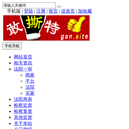
手机版
|
登陆
|
注册
|
留言
|
设首页
|
加收藏
手机导航
网站首页
相关资讯
法院一审
商家
平台
法院
买家
法院再审
检察监督
检察复查
其他监督
关于本站