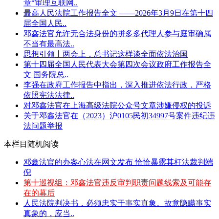
章“审理互联网..
最高人民法院工作报告全文 ——2026年3月9日在第十四
届全国人民..
邓鑫法官允许无合法身份的拼多多代理人参与庭审确属
不当有最高法..
思想引领丨两会上，总书记这样谈全面依法治国
第十四届全国人民代表大会第四次会议政府工作报告全
文 国务院总..
李强在政府工作报告中指出，深入推进依法行政，严格
依照宪法法律..
对邓鑫法官在上海高级法院公众号文章涉嫌侵权的投诉
关于邓鑫法官在（2023）沪0105民初34997号案件违纪违
法问题举报
本栏目随机阅读
邓鑫法官的办案心法在网文发布 恰恰暴露其枉法裁判端
倪
第十巡视组：邓鑫法官违反审判职责问题线索及可能存
在的幕后
人民法院判决书，必须忠实于事实真象。故意隐瞒事实
真象的，应当..