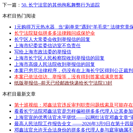
下一篇：
50. 长宁法官的其他徇私舞弊行为追踪
本栏目热门阅读
1元购得万元热水器 _当“刷单党”遇到“羊毛党” 法律究竟保
长宁法院疑似拼多多法律顾问或保护伞
长宁区人大常委会收到举报信的回复
上海市纪委监委信访室不负责任
写给上海市政法委的举报信
上海市长宁区人民检察院收到举报信的回复
上海市高级人民法院收到举报信的回复
本案已穷尽法律程序，仍没有在上海长宁区得到公正裁判
本案已依法信访、举报等，没有得到答案或满意答案
纸版举报信--前天已经邮政快递给长宁法院13封
本栏目最新文章
第十巡视组：邓鑫法官违反审判职责问题线索及可能存在
看看长宁法院邓鑫法官是怎样偏袒拼多多代理人让其参加
上海官宣的优秀法官水平堪忧——以网红法官邓鑫文章“审
最高人民法院工作报告全文 ——2026年3月9日在第十四届
邓鑫法官允许无合法身份的拼多多代理人参与庭审确属不当