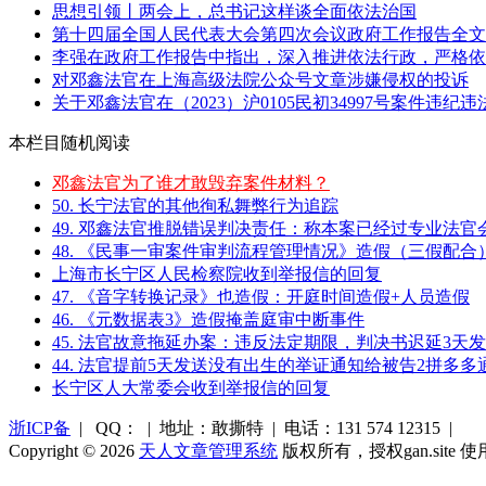
思想引领丨两会上，总书记这样谈全面依法治国
第十四届全国人民代表大会第四次会议政府工作报告全文 
李强在政府工作报告中指出，深入推进依法行政，严格依照
对邓鑫法官在上海高级法院公众号文章涉嫌侵权的投诉
关于邓鑫法官在（2023）沪0105民初34997号案件违纪
本栏目随机阅读
邓鑫法官为了谁才敢毁弃案件材料？
50. 长宁法官的其他徇私舞弊行为追踪
49. 邓鑫法官推脱错误判决责任：称本案已经过专业法官
48. 《民事一审案件审判流程管理情况》造假（三假配合
上海市长宁区人民检察院收到举报信的回复
47. 《音字转换记录》也造假：开庭时间造假+人员造假
46. 《元数据表3》造假掩盖庭审中断事件
45. 法官故意拖延办案：违反法定期限，判决书迟延3天
44. 法官提前5天发送没有出生的举证通知给被告2拼多多通
长宁区人大常委会收到举报信的回复
浙ICP备
| QQ： | 地址：敢撕特 | 电话：131 574 12315 |
Copyright © 2026
天人文章管理系统
版权所有，授权gan.site 