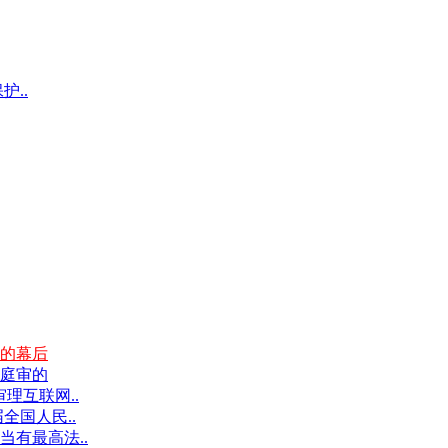
护..
的幕后
庭审的
理互联网..
全国人民..
有最高法..