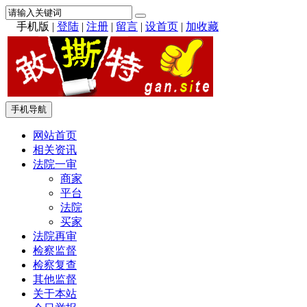
手机版
|
登陆
|
注册
|
留言
|
设首页
|
加收藏
手机导航
网站首页
相关资讯
法院一审
商家
平台
法院
买家
法院再审
检察监督
检察复查
其他监督
关于本站