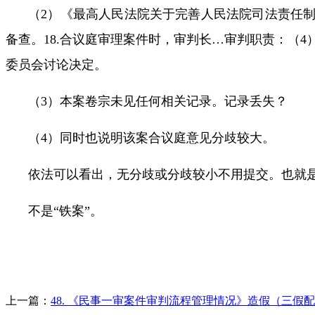
（
2
）《最高人民法院关于完善人民法院司法责任
备查。
18.
合议庭审理案件时，审判长
…
审判职责：（
4
委员会讨论决定。
（
3
）本案卷宗未见任何相关记录。记录丢失？
（
4
）同时也说明该案
合议庭意见
分歧较大
。
依法可以看出，无分歧或分歧较小不用提交。也就
不是“铁案”。
上一篇：
48. 《民事一审案件审判流程管理情况》造假（三假