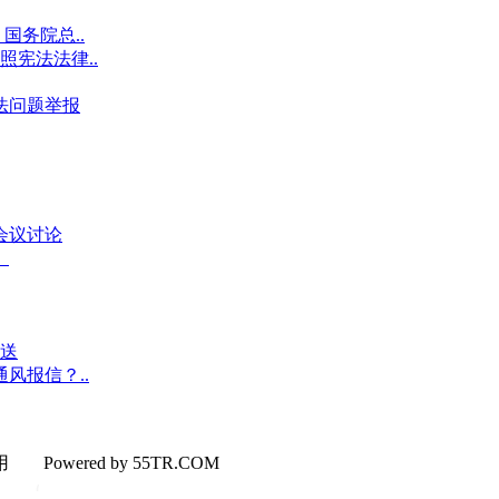
国务院总..
宪法法律..
违法问题举报
会议讨论
）
发送
风报信？..
使用
Powered by 55TR.COM
OK