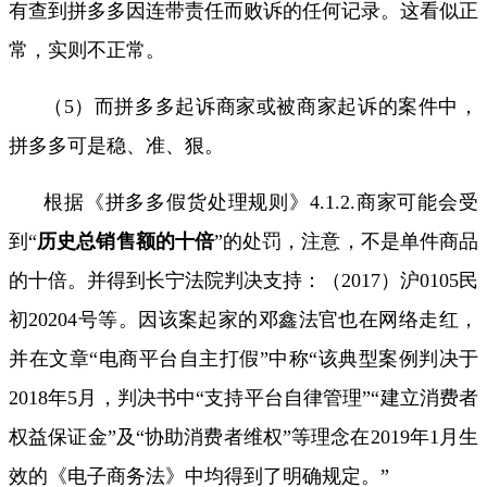
有查到拼多多因连带责任而败诉的任何记录
。这看似正
常，实则不正常。
（
5
）
而拼多多起诉商家或被商家起诉的案件中，
拼多多可是稳、准、狠。
根据《拼多多假货处理规则》
4.1.2.
商家可能会受
到“
历史总销售额的十倍
”的处罚，注意，不是单件商品
的十倍。并得到长宁法院判决支持：（
2017
）沪
0105
民
初
20204
号等。因该案起家的邓鑫法官也在网络走红，
并在文章“电商平台自主打假”中称“该典型案例判决于
2018
年
5
月，判决书中
“
支持平台自律管理
”“
建立消费者
权益保证金
”
及
“
协助消费者维权
”
等理念在
2019
年
1
月生
效的《电子商务法》中均得到了明确规定。”