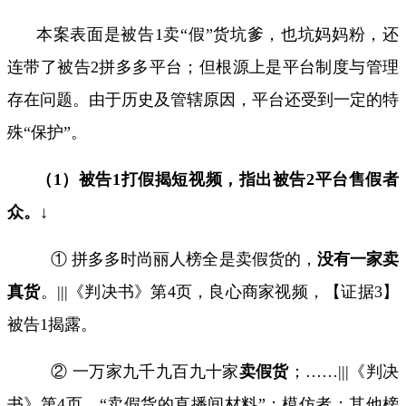
本案表面是被告
1
卖“假”货坑爹，也坑妈妈粉，还
连带了被告
2
拼多多平台；
但根源上是平台制度与管理
存在问题。
由于历史及管辖原因，平台还受到一定的特
殊
“保护”
。
（
1
）被告
1
打假揭短视频，指出被告
2
平台售假者
众。↓
① 拼多多时尚丽人榜全是卖假货的，
没有一家卖
真货
。
|||
《判决书》第
4
页，
良心商家视频
，【证据
3
】
被告
1
揭露。
②
一万家九千九百九十家
卖假货
；
……
|||
《判决
书》第
4
页，“卖假货的直播间材料”；模仿者；其他榜