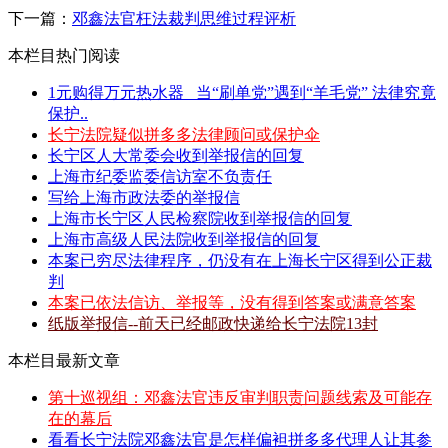
下一篇：
邓鑫法官枉法裁判思维过程评析
本栏目热门阅读
1元购得万元热水器 _当“刷单党”遇到“羊毛党” 法律究竟
保护..
长宁法院疑似拼多多法律顾问或保护伞
长宁区人大常委会收到举报信的回复
上海市纪委监委信访室不负责任
写给上海市政法委的举报信
上海市长宁区人民检察院收到举报信的回复
上海市高级人民法院收到举报信的回复
本案已穷尽法律程序，仍没有在上海长宁区得到公正裁
判
本案已依法信访、举报等，没有得到答案或满意答案
纸版举报信--前天已经邮政快递给长宁法院13封
本栏目最新文章
第十巡视组：邓鑫法官违反审判职责问题线索及可能存
在的幕后
看看长宁法院邓鑫法官是怎样偏袒拼多多代理人让其参