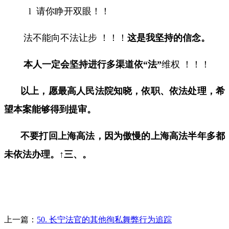
l
请你睁开双眼！！
法
不
能
向
不
法
让步
！！！
这是我坚持的信念。
本人一定会坚持
进行多渠道依“法”
维权
！！！
以上，愿最高人民法院知晓，依职、依法处理，希
望本案能够得到提审。
不要打回上海高法，因为傲慢的上海高法半年多都
未依法办理。↑三、。
上一篇：
50. 长宁法官的其他徇私舞弊行为追踪