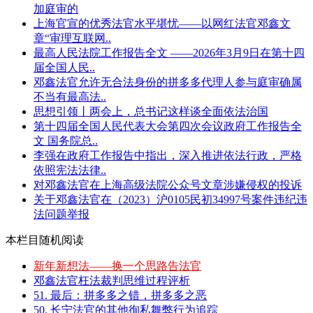
加庭审的
上海官宣的优秀法官水平堪忧——以网红法官邓鑫文
章“审理互联网..
最高人民法院工作报告全文 ——2026年3月9日在第十四
届全国人民..
邓鑫法官允许无合法身份的拼多多代理人参与庭审确属
不当有最高法..
思想引领丨两会上，总书记这样谈全面依法治国
第十四届全国人民代表大会第四次会议政府工作报告全
文 国务院总..
李强在政府工作报告中指出，深入推进依法行政，严格
依照宪法法律..
对邓鑫法官在上海高级法院公众号文章涉嫌侵权的投诉
关于邓鑫法官在（2023）沪0105民初34997号案件违纪违
法问题举报
本栏目随机阅读
新年新想法——换一个思路告法官
邓鑫法官枉法裁判思维过程评析
51. 最后：拼多多之错，拼多多之恶
50. 长宁法官的其他徇私舞弊行为追踪