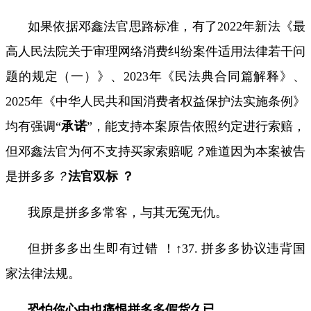
如果依据邓鑫法官思路标准，有了
2022
年新法《最
高人民法院关于审理网络消费纠纷案件适用法律若干问
题的规定（一）》、
2023
年《民法典合同篇解释》、
2025
年《中华人民共和国消费者权益保护法实施条例》
均有强调“
承诺
”，能支持本案原告依照约定进行索赔，
但邓鑫法官为何不支持买家索赔呢
？
难道因为本案被告
是拼多多
？
法官双标 ？
我原是拼多多常客，与其无冤无仇。
但拼多多出生即有过错 ！↑
37.
拼多多协议违背国
家法律法规。
恐怕你心中也痛恨拼多多假货久已。