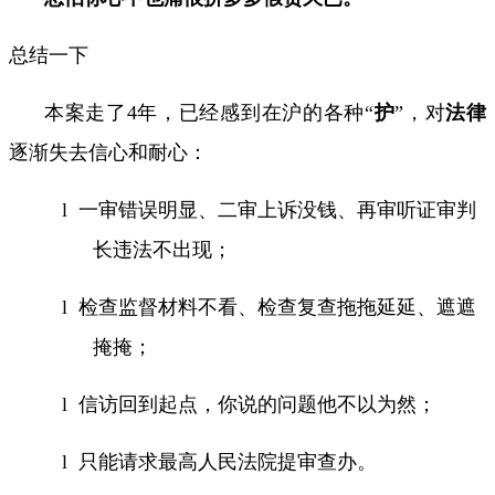
总结一下
本案走了
4
年，已经感到在沪的各种
“
护
”
，对
法律
逐渐失去信心和耐心：
l
一审错误明显、二审上诉没钱、再审听证审判
长违法不出现；
l
检查监督材料不看、检查复查拖拖延延、遮遮
掩掩；
l
信访回到起点，你说的问题他不以为然；
l
只能请求最高人民法院提审查办。