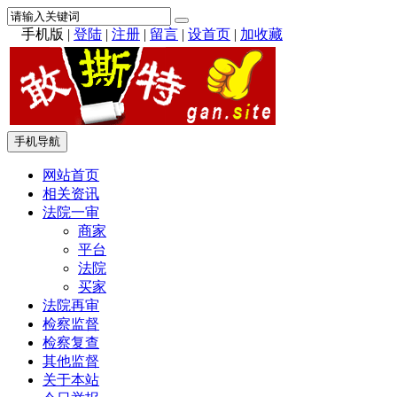
手机版
|
登陆
|
注册
|
留言
|
设首页
|
加收藏
手机导航
网站首页
相关资讯
法院一审
商家
平台
法院
买家
法院再审
检察监督
检察复查
其他监督
关于本站