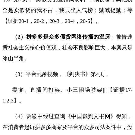
全是卖假货的我不占，我只坐人气榜；贼喊捉贼；等
【证据
20-1
，
20-2
，
20-3
，
20-4
，
20-5
】。
（
2
）拼多多是众多假货网络传播的温床
，被告违
背社会主义核心价值观，社会不良影响巨大，本案只是
冰山半角。
（
3
）平台乱象视频，《判决书》第
4
页，
卖惨、直播间打架、小三闹场吵架
|||
【证据
17-
1,2,3
】。
（
4
）
诉讼中经过查询《中国裁判文书网》得知，
在消费者起诉拼多多商家及平台的众多司法案件中，
没