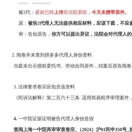
……
…………
被
2
代：
庭前已经
上传
至法院系统，
今天未携带原件。
原：
被告
2
代理人无法提供相应材料，应该下庭，不应
审：告知原告，
你方可以提出异议，法院会对代理人的
2.
阅卷并未查到拼多多代理人身份资料
当庭未出示授权委托书、劳动合同原件，结案后原告阅卷
3.
法律要求卷宗应包含该资料
《民诉法解释》第二百六十三条
适用简易程序审理案件
4.
一中院证据证明被告代理人身份造假
查阅上海一中院再审审查卷宗
_
（
2024
）沪
01
民申
350
号
_