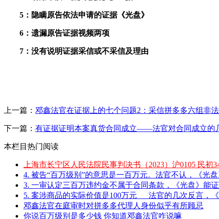
5
：隐瞒原告依法申请的证据《光盘》
6
：遗漏原告证据视频两项
7
：没有说明证据采信或不采信及理由
上一篇：
邓鑫法官在证据上的七个问题2：采信拼多多六组非
下一篇：
有证据证明本案真货合同成立——法官对合同成立的
本栏目热门阅读
上海市长宁区人民法院民事判决书（2023）沪0105 民初34
4. 被告“百万级别”的意思是一百万元。法官不认，《光盘》
3. 一审认定三百万违约金不属于合同条款，《光盘》能证
5. 案涉商品的实际价值是100万元___法官的几次反言，《
邓鑫法官在庭审时对拼多多代理人身份似乎有所顾忌
你说百万级别是多少钱 你知道邓鑫法官咋说嘛