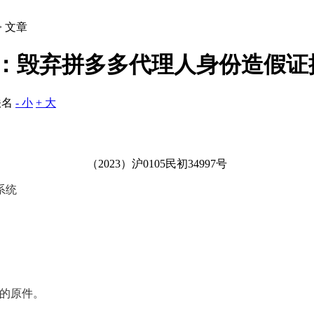
> 文章
3：毁弃拼多多代理人身份造假证
佚名
- 小
+ 大
（
2023
）沪
0105
民初
34997
号
系统
的原件。