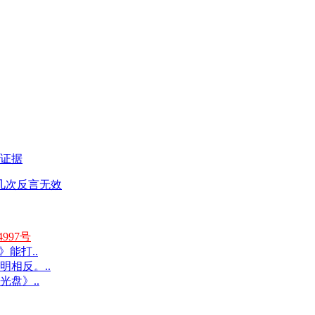
法证据
几次反言无效
997号
能打..
明相反。..
光盘》..