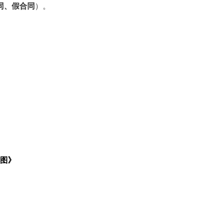
同、假合同
）。
图》