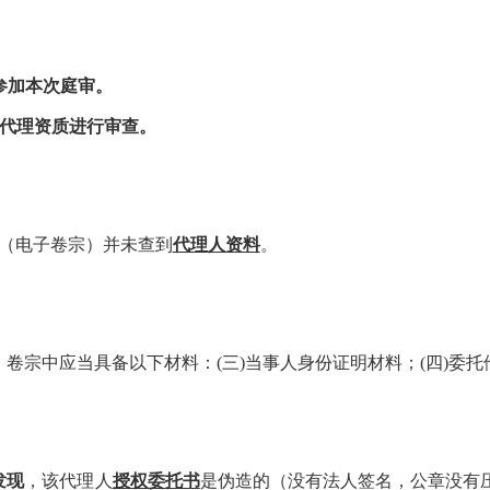
参加本次庭审。
代理资质进行审查。
（电子卷宗）并未查到
代理人资料
。
，卷宗中应当具备以下材料：
(
三
)
当事人身份证明材料；
(
四
)
委托
发现
，该代理人
授权委托书
是伪造的（没有法人签名，公章没有