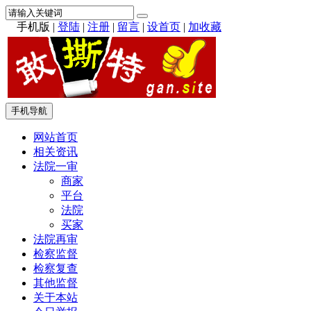
手机版
|
登陆
|
注册
|
留言
|
设首页
|
加收藏
手机导航
网站首页
相关资讯
法院一审
商家
平台
法院
买家
法院再审
检察监督
检察复查
其他监督
关于本站