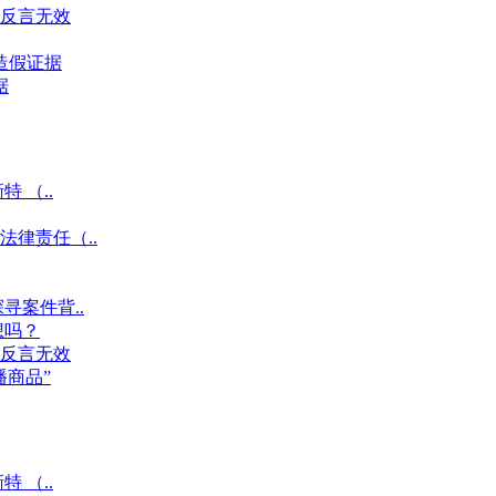
反言无效
造假证据
据
 （..
律责任（..
寻案件背..
想吗？
反言无效
商品”
 （..