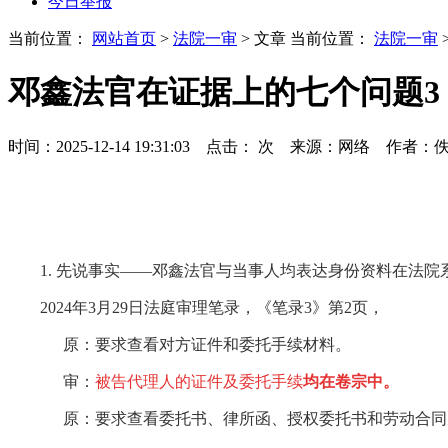
今日举报
当前位置：
网站首页
>
法院一审
> 文章
当前位置：
法院一审
邓鑫法官在证据上的七个问题
时间：2025-12-14 19:31:03 点击：
次
来源：网络 作者：
1.
先说事实——邓鑫法官与当事人均表达身份资料在法院
2024
年
3
月
29
日法庭审理笔录，《笔录
3
》第
2
页，
原：要求查看对方证件和委托手续材料。
审：
被告代理人的证件及委托手续
均在卷宗中。
原：要求查看委托书、律所函、授权委托书和劳动合同