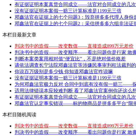
有证据证明本案真货合同成立——法官对合同成立的几次
没有证据证明本案假一赔三计算标准是1199元三倍
邓鑫法官在证据上的七个问题3：毁弃拼多多代理人身份
邓鑫法官在证据上的七个问题2：采信拼多多六组非法证
本栏目最新文章
判决书中的造假——改变数值——直接造成899万元差价
判决书中的造假——改变顺序——看出问题你是行家 敢撕特
判断本案类案用相对值“便宜比”，不是绝对值价格差
请依法调查长宁法院邓鑫法官等涉嫌民事审判枉法裁判的法
你说百万级别是多少钱 你知道邓鑫法官咋说嘛
没有证据证明本案假一赔三计算标准是1199元三倍
为何邓鑫法官极力反对 合同中到底有没有假一赔三——探
适用法律错误本应较难判断 看了邓鑫法官案例你还这么
有证据证明本案真货合同成立——法官对合同成立的几次
邓鑫法官认定事实错误——标的物商品是拼多多平台“限播
本栏目随机阅读
判决书中的造假——改变数值——直接造成899万元差价
判决书中的造假——改变顺序——看出问题你是行家 敢撕特