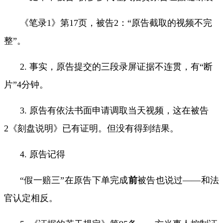
《笔录
1
》第
17
页，被告
2
：
“
原告截取的视频不完
整
”
。
2.
事实，原告提交的三段录屏证据不连贯，有
“
断
片
”4
分钟。
3.
原告有依法书面申请调取当天视频，这在被告
2
《刻盘说明》已有证明。但没有得到结果。
4.
原告记得
“假一赔三”在原告下单完成
前
被告也说过
——
和法
官认定相反。