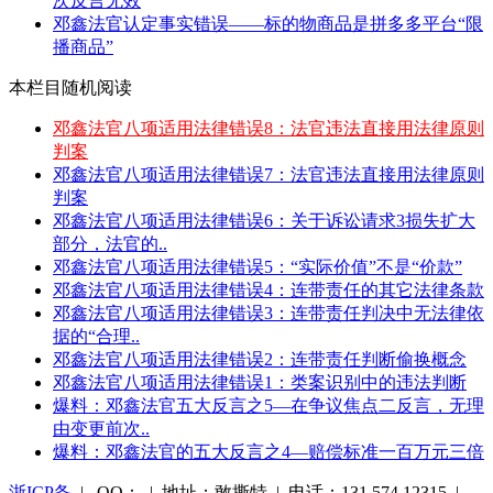
次反言无效
邓鑫法官认定事实错误——标的物商品是拼多多平台“限
播商品”
本栏目随机阅读
邓鑫法官八项适用法律错误8：法官违法直接用法律原则
判案
邓鑫法官八项适用法律错误7：法官违法直接用法律原则
判案
邓鑫法官八项适用法律错误6：关于诉讼请求3损失扩大
部分，法官的..
邓鑫法官八项适用法律错误5：“实际价值”不是“价款”
邓鑫法官八项适用法律错误4：连带责任的其它法律条款
邓鑫法官八项适用法律错误3：连带责任判决中无法律依
据的“合理..
邓鑫法官八项适用法律错误2：连带责任判断偷换概念
邓鑫法官八项适用法律错误1：类案识别中的违法判断
爆料：邓鑫法官五大反言之5—在争议焦点二反言，无理
由变更前次..
爆料：邓鑫法官的五大反言之4—赔偿标准一百万元三倍
浙ICP备
| QQ： | 地址：敢撕特 | 电话：131 574 12315 |