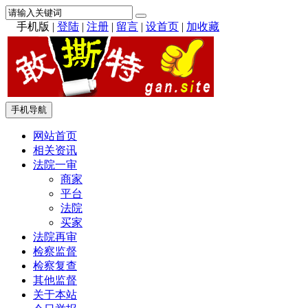
手机版
|
登陆
|
注册
|
留言
|
设首页
|
加收藏
手机导航
网站首页
相关资讯
法院一审
商家
平台
法院
买家
法院再审
检察监督
检察复查
其他监督
关于本站