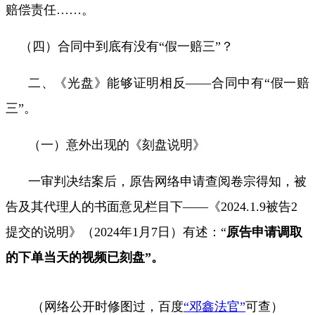
赔偿责任
……
。
（四）合同中到底有没有“假一赔三”？
二、《光盘》能够证明相反——合同中有
“
假一赔
三
”
。
（一）意外出现的《刻盘说明》
一审判决结案后，原告网络申请查阅卷宗得知，被
告及其代理人的书面意见栏目下——《
2024.1.9
被告
2
提交的说明》（
2024
年
1
月
7
日）有述：
“
原告申请调取
的下单当天的视频已刻盘
”
。
（网络公开时修图过，百度
“邓鑫法官”
可查）