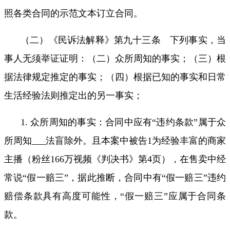
照各类合同的示范文本订立合同。
（二）《民诉法解释》第九十三条 下列事实，当
事人无须举证证明：（二）众所周知的事实；（三）根
据法律规定推定的事实；（四）根据已知的事实和日常
生活经验法则推定出的另一事实；
1.
众所周知的事实：合同中应有
“
违约条款
”
属于众
所周知
___
法盲除外。且本案中被告
1
为经验丰富的商家
主播（粉丝
166
万视频《判决书》第
4
页），在售卖中经
常说
“
假一赔三
”
，据此推断，合同中有
“
假一赔三
”
违约
赔偿条款具有高度可能性，
“
假一赔三
”
应属于合同条
款。