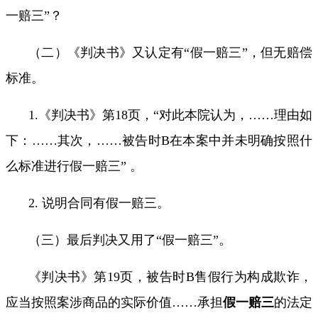
一赔三”？
（二）《判决书》又认定有
“
假一赔三
”
，但无赔偿
标准。
1.
《判决书》第
18
页，
“
对此本院认为，
……
理由如
下：
……
其次，
……
被告时
B
在本案中并未明确按照什
么标准进行假一赔三
”
。
2.
说明合同有假一赔三。
（三）最后判决又用了
“
假一赔三
”
。
《判决书》第
19
页，被告时
B
售假行为构成欺诈，
应当按照案涉商品的实际价值
……
承担
假一赔三
的法定