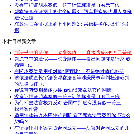
没有证据证明本案假一赔三计算标准是1199元三倍
邓鑫法官在证据上的七个问题3：毁弃拼多多代理人身份
造假证据
邓鑫法官在证据上的七个问题2：采信拼多多六组非法证
据
本栏目最新文章
判决书中的造假——改变数值——直接造成899万元差价
判决书中的造假——改变顺序——看出问题你是行家 敢
撕特 （..
判断本案类案用相对值“便宜比”，不是绝对值价格差
请依法调查长宁法院邓鑫法官等涉嫌民事审判枉法裁判
的法律责任（..
你说百万级别是多少钱 你知道邓鑫法官咋说嘛
没有证据证明本案假一赔三计算标准是1199元三倍
为何邓鑫法官极力反对 合同中到底有没有假一赔三——
探寻案件背..
适用法律错误本应较难判断 看了邓鑫法官案例你还这么
想吗？
有证据证明本案真货合同成立——法官对合同成立的几