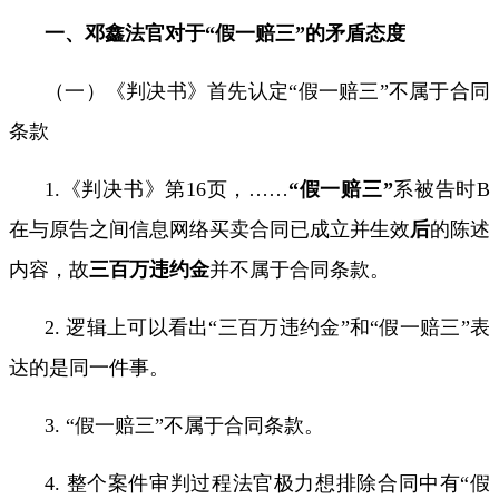
一、邓鑫法官对于“假一赔三”的矛盾态度
（一）《判决书》首先认定
“
假一赔三
”
不属于合同
条款
1.
《判决书》第
16
页，
……
“
假一赔三
”
系被告时
B
在与原告之间信息网络买卖合同已成立并生效
后
的陈述
内容，故
三百万违约金
并不属于合同条款。
2.
逻辑上可以看出“三百万违约金”和
“
假一赔三
”
表
达的是同一件事。
3.
“假一赔三”不属于合同条款。
4.
整个案件审判过程法官极力想排除合同中有“假