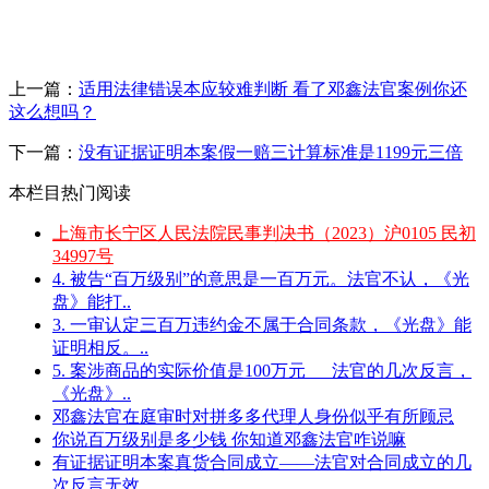
上一篇：
适用法律错误本应较难判断 看了邓鑫法官案例你还
这么想吗？
下一篇：
没有证据证明本案假一赔三计算标准是1199元三倍
本栏目热门阅读
上海市长宁区人民法院民事判决书（2023）沪0105 民初
34997号
4. 被告“百万级别”的意思是一百万元。法官不认，《光
盘》能打..
3. 一审认定三百万违约金不属于合同条款，《光盘》能
证明相反。..
5. 案涉商品的实际价值是100万元___法官的几次反言，
《光盘》..
邓鑫法官在庭审时对拼多多代理人身份似乎有所顾忌
你说百万级别是多少钱 你知道邓鑫法官咋说嘛
有证据证明本案真货合同成立——法官对合同成立的几
次反言无效